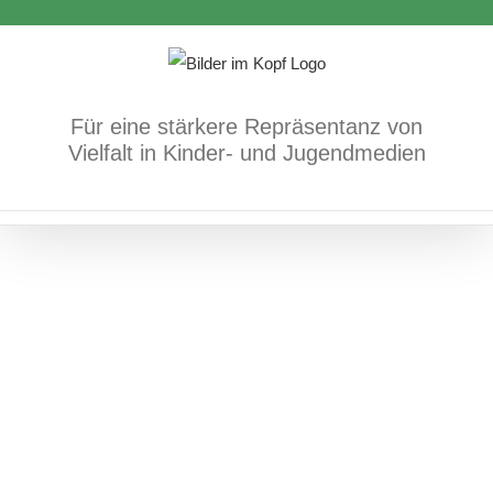
Rudolf Nurejew
Zum
Bücher
Gender
sexuelle und geschlechtliche
Inhalt
Vielfalt/Identität
springen
Für eine stärkere Repräsentanz von
Vielfalt in Kinder- und Jugendmedien