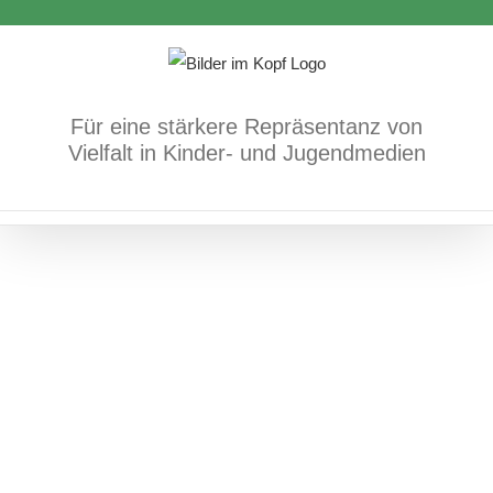
Zum
Inhalt
springen
Ceci n`est pas une pipe. Le racisme
Für eine stärkere Repräsentanz von
Vielfalt in Kinder- und Jugendmedien
est une pipe.
Medien selbst gemacht
Postkarten
Menschenrechte statt rechte
Menschen