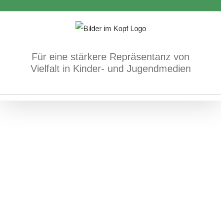
Zum
Rechtsextremismus vom Vergessen
Inhalt
Postkarten
springen
Für eine stärkere Repräsentanz von
Vielfalt in Kinder- und Jugendmedien