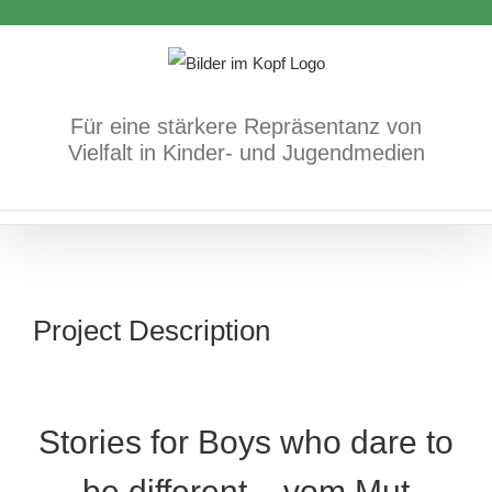
Zum
Inhalt
springen
Für eine stärkere Repräsentanz von
Vielfalt in Kinder- und Jugendmedien
Project Description
Stories for Boys who dare to
be different – vom Mut