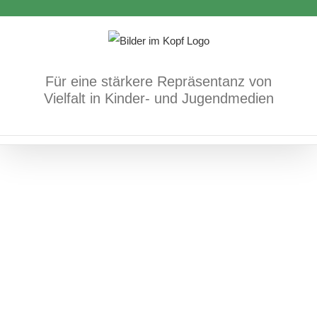
More stories for boys who are to be
Zum
different
Inhalt
springen
Bücher
Gender
Für eine stärkere Repräsentanz von
Vielfalt in Kinder- und Jugendmedien