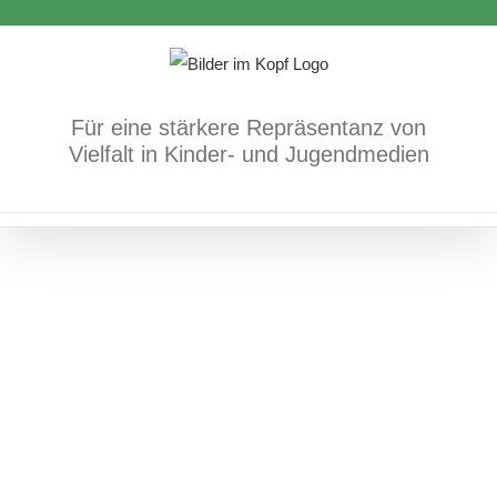
More stories for boys who are to be
Zum
different
Inhalt
springen
Bücher
Gender
Für eine stärkere Repräsentanz von
Vielfalt in Kinder- und Jugendmedien