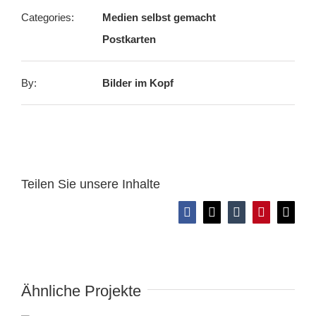
Categories:
Medien selbst gemacht
Postkarten
By:
Bilder im Kopf
Teilen Sie unsere Inhalte
Facebook
X
Tumblr
Pinterest
E-
Mail
Ähnliche Projekte
Demokratie lebt vom Erinnern –