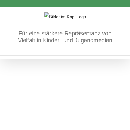
Albert
Zum
Antisemitismus/jüdisches Leben
Bücher
Inhalt
positives Vorkommen/Diversität
springen
Für eine stärkere Repräsentanz von
Vielfalt in Kinder- und Jugendmedien