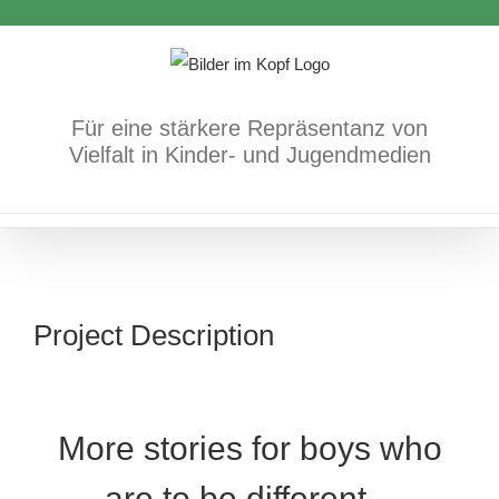
Zum
Inhalt
springen
Für eine stärkere Repräsentanz von
Vielfalt in Kinder- und Jugendmedien
Project Description
More stories for boys who
are to be different –