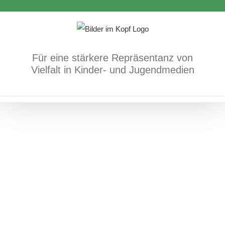
Zum
Sommerabenteuer
Inhalt
Bücher
positives Vorkommen/Diversität
springen
Für eine stärkere Repräsentanz von
Vielfalt in Kinder- und Jugendmedien