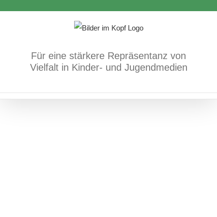
Zum
Inhalt
springen
Für eine stärkere Repräsentanz von
Vielfalt in Kinder- und Jugendmedien
Diskriminierungen in Kinderliedern
Bücher
Fach- und Methodenbücher
Antichinesischer und antiasiatischer
Methodenvielfalt im
Rassismus