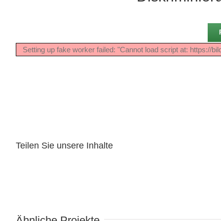
Setting up fake worker failed: "Cannot load script at: https://
Teilen Sie unsere Inhalte
Wind in meinem Kopftuch
Ähnliche Projekte