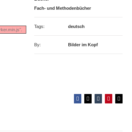
Fach- und Methodenbücher
Tags:
deutsch
ker.min.js".
By:
Bilder im Kopf
Anti-Rassismus für Schüler*innen
Facebook
X
Tumblr
Pinterest
E-
Mail