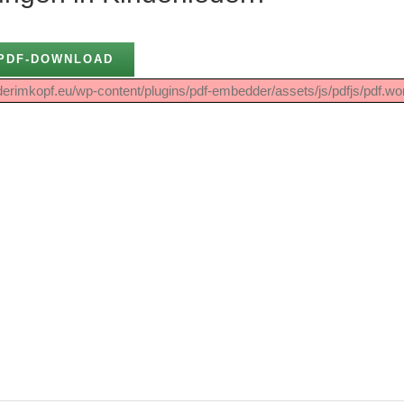
PDF-DOWNLOAD
bilderimkopf.eu/wp-content/plugins/pdf-embedder/assets/js/pdfjs/pdf.wor
Israel und Palästina