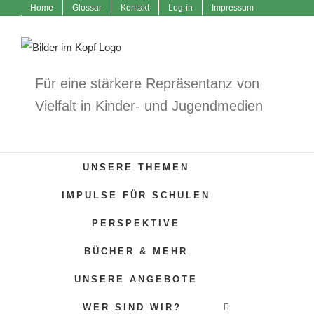
Home
Glossar
Kontakt
Log-in
Impressum
Zum
Datenschutzerklärung
Inhalt
springen
Für eine stärkere Repräsentanz von
Vielfalt in Kinder- und Jugendmedien
UNSERE THEMEN
IMPULSE FÜR SCHULEN
PERSPEKTIVE
BÜCHER & MEHR
UNSERE ANGEBOTE
WER SIND WIR?