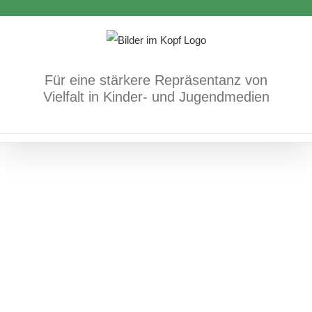
Zum
Inhalt
springen
Für eine stärkere Repräsentanz von
Vielfalt in Kinder- und Jugendmedien
Einer mehr
Bücher
PoC und schwarze Protagonist*innen
positives Vorkommen/Diversität