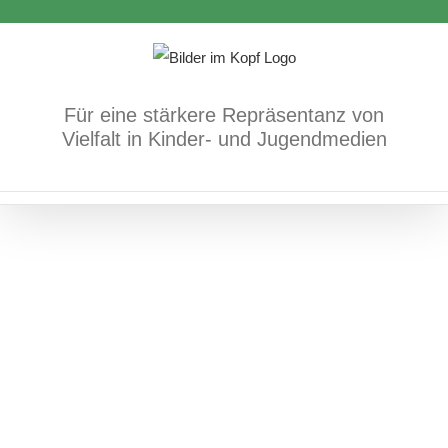
Zum
das Leben hinter Gittern
Inhalt
Bücher
Soziale Lage
springen
Für eine stärkere Repräsentanz von
Vielfalt in Kinder- und Jugendmedien