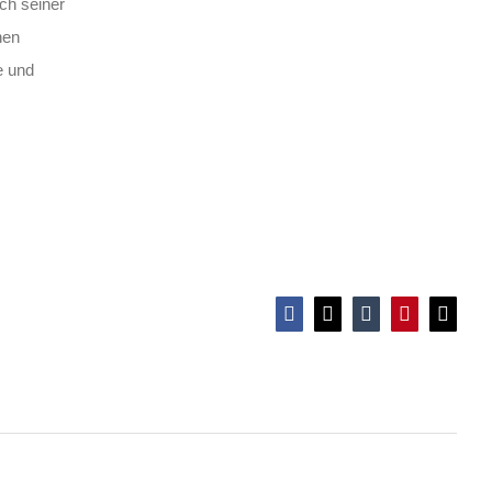
ch seiner
nen
e und
Anti-Rassismus für Schüler*innen
Facebook
X
Tumblr
Pinterest
E-
Mail