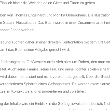
 Einblick hinter die Welt der vielen Gitter und Türen zu geben.
ben von Thomas Engelhardt und Monika Osberghaus. Die Illustratio
on Susann Hesselbarth. Das Buch wurde in einer Zusammenarbeit mi
sanne Jacob verfasst.
st und suchten daher in einer direkten Konfrontation mit dem Ort Ge
mit das Buch seiner Aufgabe gerecht wird.
forderungen an. Größtenteils dreht sich alles um Robert, den man vo
eitet. Auch seine Familie, seine Frau und seine Tochter spielen eine t
ird dabei thematisiert und nicht verblümt dargestellt. Über die Gesc
ie verschiedenen Sphären eines Gefängnisses. Es werden exemplari
ätze im Kontext Gefängnis präsentieren und vorstellen.
der Inhalte wird ein Einblick in die Gefängniswelt sehr deutlich. Nich