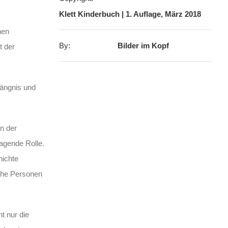
Klett Kinderbuch | 1. Auflage, März 2018
nen
By:
Bilder im Kopf
t der
fängnis und
n der
ragende Rolle.
hichte
sche Personen
t nur die