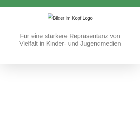
Zum
Ich bin Mari
Inhalt
Bücher
Körper/Psyche/Gefühle
springen
Für eine stärkere Repräsentanz von
Vielfalt in Kinder- und Jugendmedien