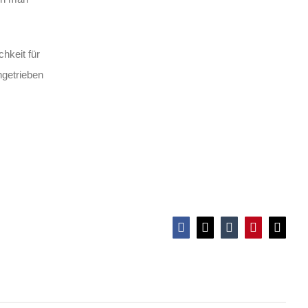
hkeit für
ngetrieben
Anti-Rassismus für Schüler*innen
Facebook
X
Tumblr
Pinterest
E-
Mail