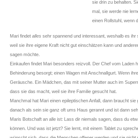
sie drin zu behalten. S
mal, sie werde nie lern
einen Rollstuhl, wenn 
Mari findet
alles
sehr spannend und interessant, weshalb es ihr st
weil sie ihre eigene Kraft nicht gut einschätzen kann und ander
sagen möchte.
Einkaufen findet Mari besonders reizvoll. Der Chef vom Laden h
Behinderung besorgt; einen Wagen mit Anschnallgurt. Wenn ihr
Geräusche. Ein Mädchen, das mit seiner Mutter auch im Superm
dass sie das macht, weil sie ihre Familie gesucht hat.
Manchmal hat Mari einen epileptischen Anfall, dann braucht sie ga
danach als sein sie ganz oft ums Haus gerannt und ist dann seh
Maris Botschaft an alle ist: Lass dir niemals sagen, dass du et
können. Und was ist jetzt? Sie lernt, mit einem Tablet zu spre
wünscht sich, dass die Menschen offener werden und sie nicht m