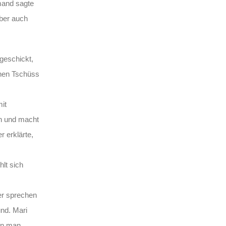
emand sagte
aber auch
ngeschickt,
hnen Tschüss
it
en und macht
 erklärte,
hlt sich
der sprechen
und. Mari
enn man