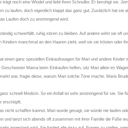
ie trägt noch eine Windel und liebt ihren Schnuller. Er beruhigt sie. J
en zu laufen, doch eigentlich klappt das ganz gut. Zusätzlich hat sie 
das Laufen doch zu anstrengend wird.
ändig schwerfällt, ruhig sitzen zu bleiben. Auf andere wirkt sie oft u
en Kindern manchmal an den Haaren zieht, weil sie sie trösten oder i
at einen ganz speziellen Einkaufswagen für Mari und andere Kinder m
e Geschwister Mama beim Einkaufen helfen, sitz Mari allein im Wag
arkt war, fragte diese, warum Mari solche Töne mache. Maris Bruder
nz schnell Medizin. So ein Anfall ist sehr anstrengend für sie. Sie fü
r erschöpft.
was nicht schaffen kannst. Mari wurde gesagt, sie würde nie laufen o
chen und tanzt sich abends oft zusammen mit ihrer Familie die Füße w
ehr angestarrt wird. Sie fordert alle dazu auf, Fragen zu stellen, w