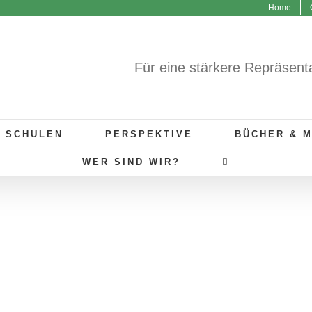
Home
Für eine stärkere Repräsent
R SCHULEN
PERSPEKTIVE
BÜCHER & 
WER SIND WIR?
chatten des Krieges
Migration/Flucht/Frieden