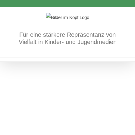
Hanna und die graue Wolke
Zum
Bücher
Körper/Psyche/Gefühle
Inhalt
springen
Für eine stärkere Repräsentanz von
Vielfalt in Kinder- und Jugendmedien