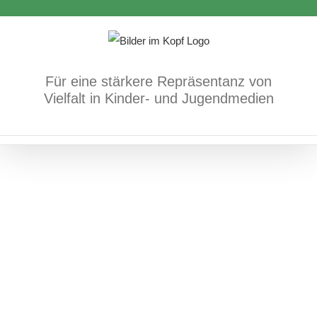
Hanna und die graue Wolke
Zum
Bücher
Körper/Psyche/Gefühle
Inhalt
springen
Für eine stärkere Repräsentanz von
Vielfalt in Kinder- und Jugendmedien