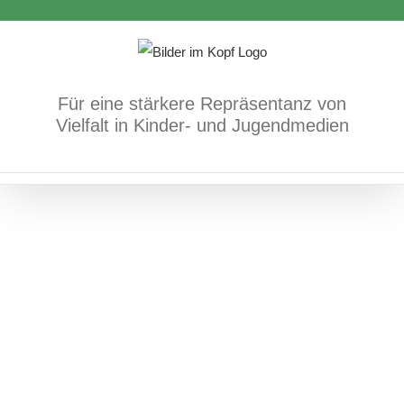
Zum
Und die Menschen blieben zuhause
Inhalt
Bücher
Soziale Lage
springen
Für eine stärkere Repräsentanz von
Vielfalt in Kinder- und Jugendmedien