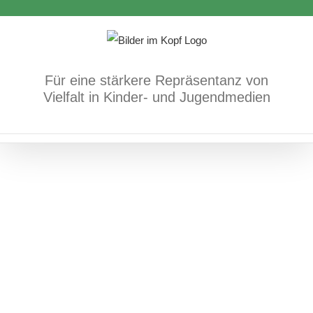
Zum
sexuelle und geschlechtliche Vielfalt/Identität
Inhalt
springen
Für eine stärkere Repräsentanz von
Vielfalt in Kinder- und Jugendmedien