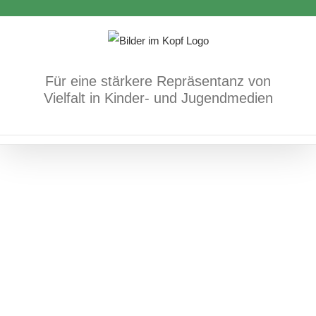
Für immer
Zum
Inhalt
Bücher
Trauer und Tod
springen
Für eine stärkere Repräsentanz von
Vielfalt in Kinder- und Jugendmedien