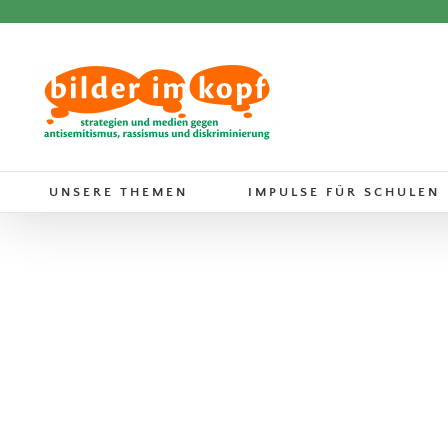
Zum
Inhalt
springen
UNSERE THEMEN
IMPULSE FÜR SCHULEN
Rassismus, Antirassismus und
Du
Bücher
PoC und schwarze
Protagonist*innen
Rassismus