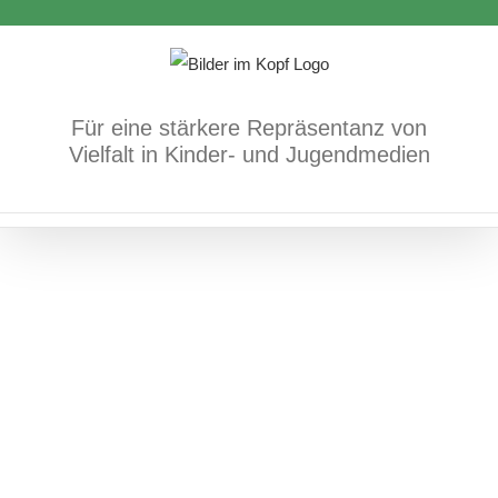
Zum
Inhalt
springen
Peter lernt pfeifen
Für eine stärkere Repräsentanz von
Bücher
PoC und schwarze Protagonist*innen
Vielfalt in Kinder- und Jugendmedien
positives Vorkommen/Diversität