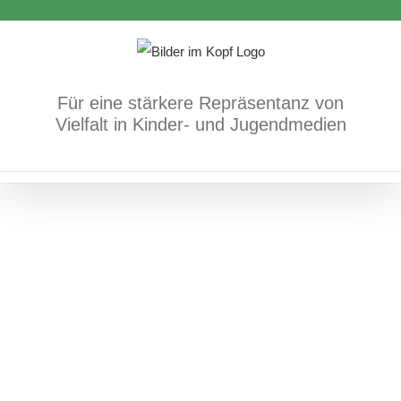
Zum
Inhalt
springen
Welche Farbe hat die Liebe
Für eine stärkere Repräsentanz von
Vielfalt in Kinder- und Jugendmedien
Bücher
Familienformen
sexuelle und
geschlechtliche Vielfalt/Identität