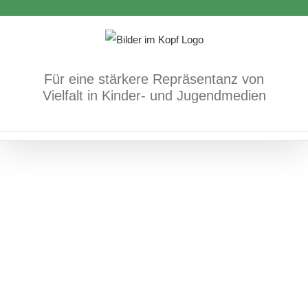
Zum
Inhalt
Und doch sind alle Äpfel rund…
springen
Antisemitismus/jüdisches Leben
Bücher
Für eine stärkere Repräsentanz von
Vielfalt in Kinder- und Jugendmedien