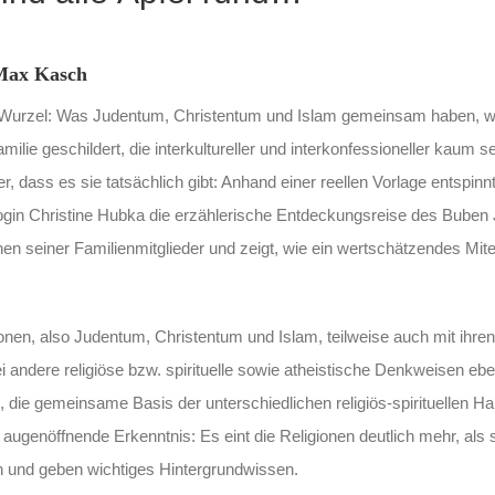
 Max Kasch
e Wurzel: Was Judentum, Christentum und Islam gemeinsam haben, wi
ilie geschildert, die interkultureller und interkonfessioneller kaum s
 dass es sie tatsächlich gibt: Anhand einer reellen Vorlage entspinnt
gin Christine Hubka die erzählerische Entdeckungsreise des Buben J
en seiner Familienmitglieder und zeigt, wie ein wertschätzendes Mit
nen, also Judentum, Christentum und Islam, teilweise auch mit ihren
andere religiöse bzw. spirituelle sowie atheistische Denkweisen ebe
, die gemeinsame Basis der unterschiedlichen religiös-spirituellen H
augenöffnende Erkenntnis: Es eint die Religionen deutlich mehr, als s
n und geben wichtiges Hintergrundwissen.