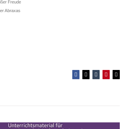
roßer Freude
ter Abraxas
Anti-Rassismus für Schüler*innen
Facebook
X
Tumblr
Pinterest
E-
Mail