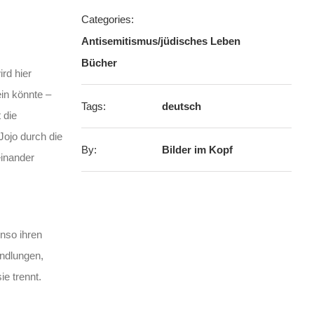
Categories:
Antisemitismus/jüdisches Leben
Bücher
rd hier
ein könnte –
Tags:
deutsch
 die
ojo durch die
By:
Bilder im Kopf
einander
nso ihren
andlungen,
ie trennt.