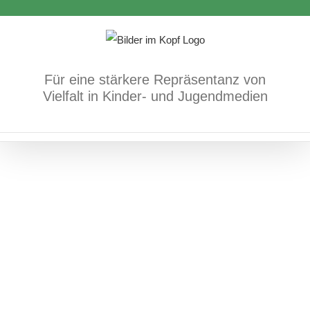
Bücher
Fach- und Methodenbücher
Zum
Rassismus
Inhalt
springen
Für eine stärkere Repräsentanz von
Vielfalt in Kinder- und Jugendmedien