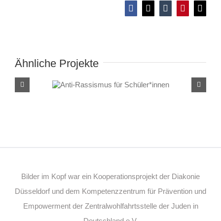
Facebook
X
Tumblr
Pinterest
E-
Mail
Ähnliche Projekte
Anti-Rassismus für
Schüler*innen
Bilder im Kopf war ein Kooperationsprojekt der Diakonie
Düsseldorf und dem Kompetenzzentrum für Prävention und
Empowerment der Zentralwohlfahrtsstelle der Juden in
Deutschland e.V.