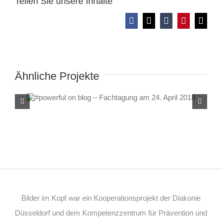
Teilen Sie unsere Inhalte
Facebook
X
Tumblr
Pinterest
E-
Mail
Ähnliche Projekte
#powerful on blog – Fachtagung
am 24. April 2018
Bilder im Kopf war ein Kooperationsprojekt der Diakonie
Düsseldorf und dem Kompetenzzentrum für Prävention und