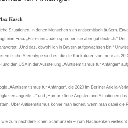
 Max Kasch
gliche Situationen, in denen Menschen sich antisemitisch äußern. Etwa
sagt eine Frau: „Für einen Juden sprechen sie aber gut deutsch.“ Der
twortet: „Und das, obwohl ich in Bayern aufgewachsen bin.“ Unwiss
semitische Stereotype sind es, die die Karikaturen von mehr als 20 
l und den USA in der Ausstellung „#Antisemitismus für Anfänger“ aufg
e „#Antisemitismus für Anfänger“, die 2020 im Berliner Ariella-Verl
brigkeiten angreife…“ und „Humor könne Ängsten und Situationen das
stam. Über Antisemitismus könne man lachen, wenn man dabei die Po
n wie zum nachdenklichen Schmunzeln – zum Nachdenken vielleicht 