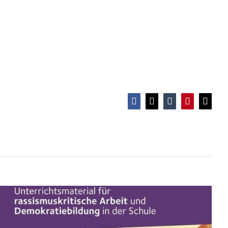
Anti-Rassismus für Schüler*innen
Facebook
X
Tumblr
Pinterest
E-
Mail