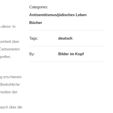
Categories:
Antisemitismus/jüdisches Leben
Bücher
 diese: In
Tags:
deutsch
enheit über
Cartoonisten
By:
Bilder im Kopf
reifen.
ag erschienen
 Bedrohliche
sition der
auch über die