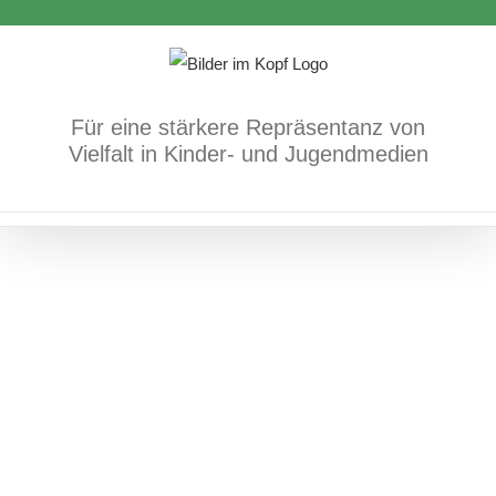
Zum
Alte Zachen
Inhalt
Antisemitismus/jüdisches Leben
Bücher
springen
Für eine stärkere Repräsentanz von
Vielfalt in Kinder- und Jugendmedien