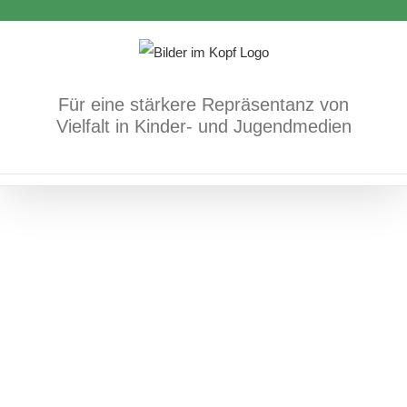
Zum
Inhalt
springen
Für eine stärkere Repräsentanz von
Das Geheimnis hinter dem
Vielfalt in Kinder- und Jugendmedien
Regenbogen
Bücher
sexuelle und geschlechtliche
Vielfalt/Identität