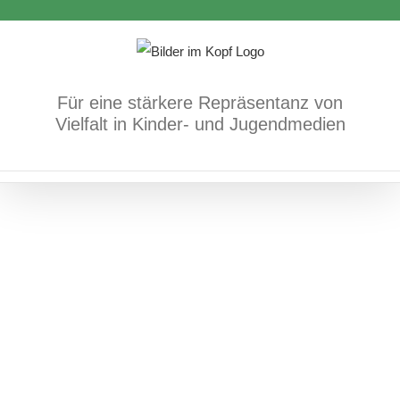
Zum
Bücher
Mehrsprachigkeit/Sprache
Inhalt
Migration/Flucht/Frieden
springen
Für eine stärkere Repräsentanz von
Vielfalt in Kinder- und Jugendmedien