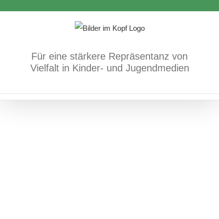
Zum
ich
Inhalt
Bücher
positives Vorkommen/Diversität
springen
Für eine stärkere Repräsentanz von
Vielfalt in Kinder- und Jugendmedien