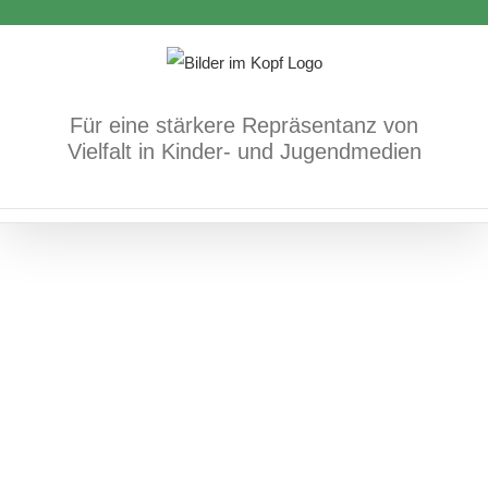
Zum
Inhalt
springen
Am Tag, als Saída zu uns kam
Für eine stärkere Repräsentanz von
Bücher
Mehrsprachigkeit/Sprache
Vielfalt in Kinder- und Jugendmedien
Migration/Flucht/Frieden
Rassismus