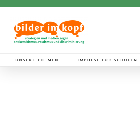
Zum
Inhalt
springen
UNSERE THEMEN
IMPULSE FÜR SCHULEN
Das Leben von Anne Frank
Antisemitismus/jüdisches Leben
Bücher
Rassismus