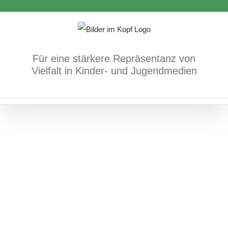
Zum
Inhalt
springen
Das schwarze Buch der Farben
Für eine stärkere Repräsentanz von
Vielfalt in Kinder- und Jugendmedien
Bücher
Körper/Psyche/Gefühle
Mehrsprachigkeit/Sprache