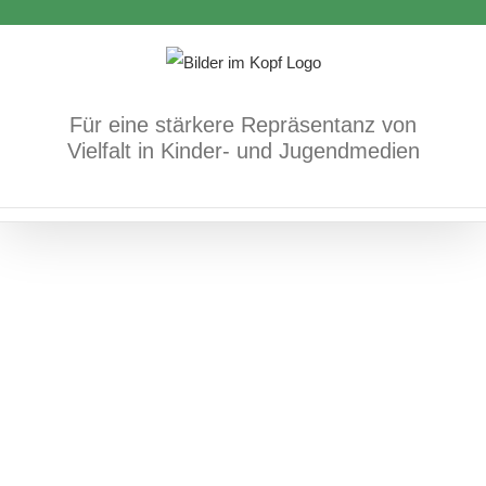
Zum
Inhalt
springen
Für eine stärkere Repräsentanz von
Vielfalt in Kinder- und Jugendmedien
Antichinesischer und antiasiatischer
Rassismus
Bücher
Fach- und Methodenbücher