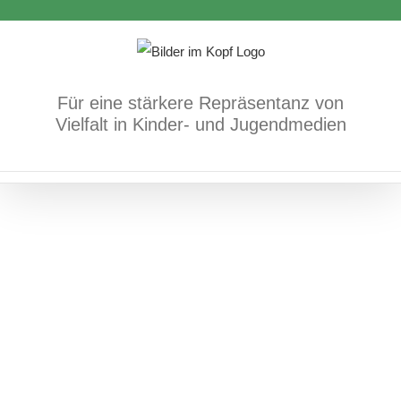
Zum
Inhalt
springen
Für eine stärkere Repräsentanz von
Mauern
Vielfalt in Kinder- und Jugendmedien
Bücher
Demokratie/Menschenrechte/geteiltes
Deutschland