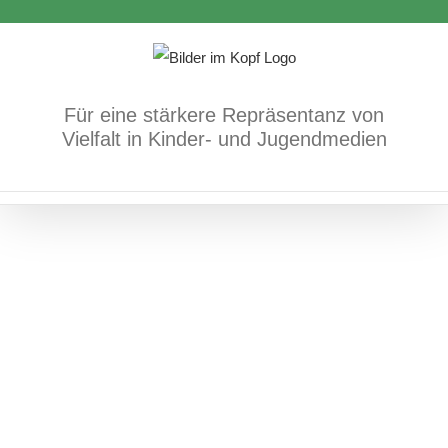
Zum
Antisemitismus/jüdisches Leben
Bücher
Fach-
Inhalt
und Methodenbücher
springen
Für eine stärkere Repräsentanz von
Vielfalt in Kinder- und Jugendmedien