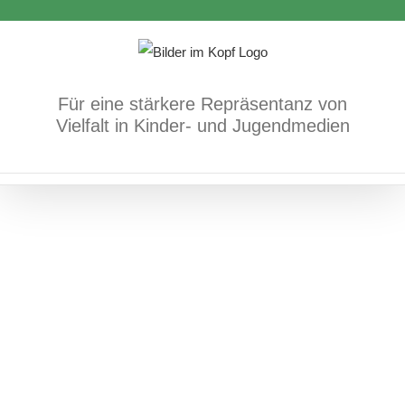
Zum
Inhalt
PS: Es gibt Lieblingseis
springen
Bücher
sexuelle und geschlechtliche
Für eine stärkere Repräsentanz von
Vielfalt/Identität
Vielfalt in Kinder- und Jugendmedien