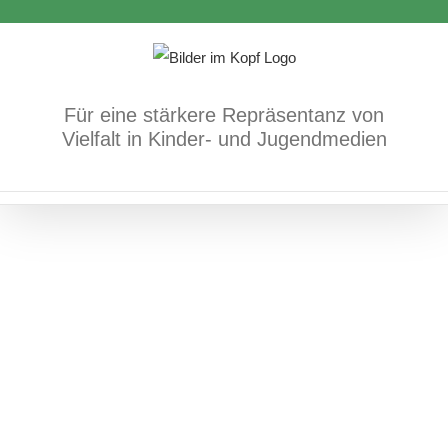
Zum
Antisemitismus/jüdisches Leben
Bücher
Inhalt
springen
Für eine stärkere Repräsentanz von
Vielfalt in Kinder- und Jugendmedien