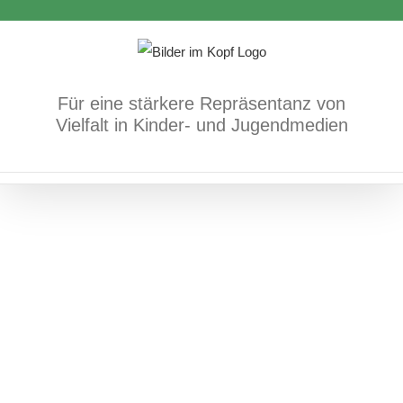
Zum
Inhalt
springen
Für eine stärkere Repräsentanz von
Vielfalt in Kinder- und Jugendmedien
Antichinesischer und antiasiatischer
Rassismus
Bücher
Fach- und Methodenbücher