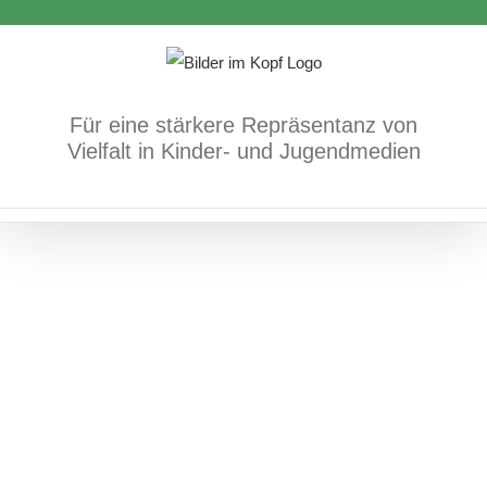
Zum
Bücher
Demokratie/Menschenrechte/geteiltes
Inhalt
Deutschland
springen
Für eine stärkere Repräsentanz von
Vielfalt in Kinder- und Jugendmedien