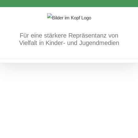
Zum
100 Karten über Rechtsextremismus
Inhalt
Bücher
Fach- und Methodenbücher
springen
Für eine stärkere Repräsentanz von
Vielfalt in Kinder- und Jugendmedien