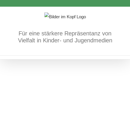
Zum
Inhalt
springen
Für eine stärkere Repräsentanz von
Vielfalt in Kinder- und Jugendmedien
Milli: Kleine Schnecke, große Welt
positives Vorkommen/Diversität