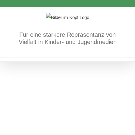
Zum
Zuhause kann überall sein
Inhalt
springen
Bücher
Migration/Flucht/Frieden
Für eine stärkere Repräsentanz von
Vielfalt in Kinder- und Jugendmedien